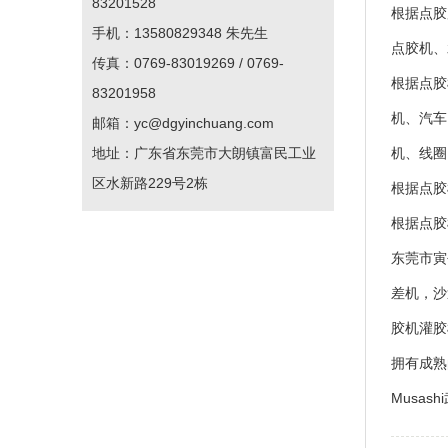
83201528
根据点胶
手机：13580829348 朱先生
点胶机、
传真：0769-83019269 / 0769-
根据点胶
83201958
机、汽车
邮箱：yc@dgyinchuang.com
地址：广东省东莞市大朗镇富民工业
机、线圈
区水新路229号2栋
根据点胶
根据点胶
东莞市寅
差机，沙
胶机灌胶
拥有成熟的
Musa