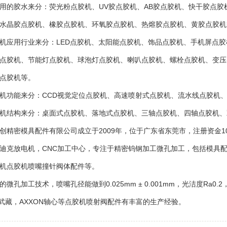
用的胶水来分：荧光粉点胶机、UV胶点胶机、AB胶点胶机、快干胶点
水晶胶点胶机、橡胶点胶机、环氧胶点胶机、热熔胶点胶机、黄胶点胶机
机应用行业来分：LED点胶机、太阳能点胶机、饰品点胶机、手机屏点
点胶机、节能灯点胶机、球泡灯点胶机、喇叭点胶机、螺栓点胶机、变压
点胶机等。
机功能来分：CCD视觉定位点胶机、高速喷射式点胶机、流水线点胶机
机结构来分：桌面式点胶机、落地式点胶机、三轴点胶机、四轴点胶机、
创精密模具配件有限公司成立于2009年，位于广东省东莞市，注册资金1
迪克放电机，CNC加工中心，专注于精密钨钢加工微孔加工，包括模具
机点胶机喷嘴撞针阀体配件等。
微孔加工技术，喷嘴孔径能做到0.025mm ± 0.001mm，光洁度Ra0.2，对
shi武藏，AXXON轴心等点胶机喷射阀配件有丰富的生产经验。