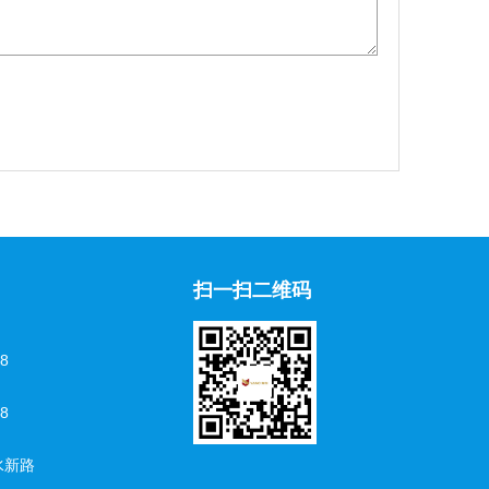
扫一扫二维码
528
58
水新路