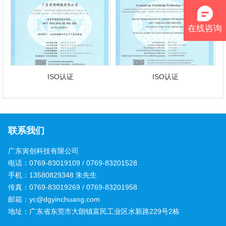
备
动
贤
联
态
纳
系
在线咨询
士
我
们
ISO认证
ISO认证
联系我们
广东寅创科技有限公司
电话：0769-83019109 / 0769-83201528
手机：13580829348 朱先生
传真：0769-83019269 / 0769-83201958
邮箱：yc@dgyinchuang.com
地址：广东省东莞市大朗镇富民工业区水新路229号2栋