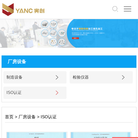
中
文
版
English
网
站
关
厂房设备
首
于
产
制造设备
检验仪器
页
我
品
应
ISO认证
们
展
用
厂
示
领
房
新
首页
>
厂房设备
>
ISO认证
域
设
闻
招