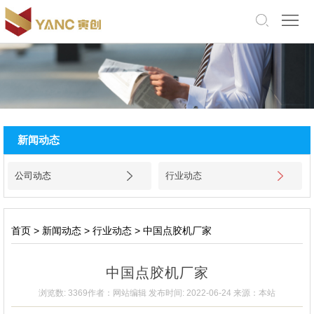
中
文
版
English
网
站
关
新闻动态
首
于
产
公司动态
行业动态
页
我
品
应
们
展
用
厂
首页
>
新闻动态
>
行业动态
>
中国点胶机厂家
示
领
房
新
中国点胶机厂家
域
设
闻
招
浏览数: 3369
作者：网站编辑
发布时间: 2022-06-24
来源：本站