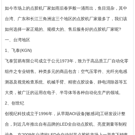
备
动
贤
联
如今市场上的点胶机厂家如雨后春笋般一涌而出，鱼目混杂，其中
态
纳
系
台湾、广东和长江三角洲这三个地区的点胶机厂家最多了，我们该
士
我
如何选择一家正规的、规模大的、售后服务好的点胶机厂家呢?
一、台湾地区
们
1、飞泰(KGN)
飞泰贸易有限公司成立于公元1973年，致力于高品质工厂自动化零
组件之专业销售。种类多元的商品包含：空气压零件、光纤光电感
测器及视觉检查系统、机械手臂、精密点胶设备、静电消除器等五
大类，被广泛的运用在电子、半导体等各种自动化生产的领域。
2、创世纪
创视纪科技成立于1996年，从早期AOI设备[敏感词]工研发设计整
合，到近几年推出自有品牌的LED全自动点胶机、亮度测量等制程
设备，在2009年台湾的LED全自动封装点胶机市场上一举拿下销售