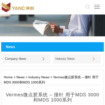
中
文
版
English
Home
About
News
Us
Products
Company News
Industry News
Application
Facility
Home
>
News
>
Industry News
>
Vermes微点胶系统 – 撞针 用于
MDS 3000和MDS 1000系列
News
Vermes微点胶系统 – 撞针 用于MDS 3000
Jobs
和MDS 1000系列