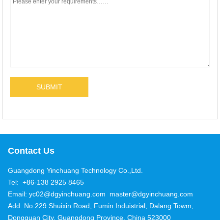
Contact Us
Guangdong Yinchuang Technology Co.,Ltd.
Tel: +86-138 2925 8465
Email: yc02@dgyinchuang.com master@dgyinchuang.com
Add: No.229 Shuixin Road, Fumin Induistrial, Dalang Towm,
Dongguan City, Guangdong Province, China 523000