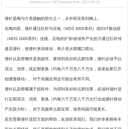
Contact
viewing count: 3474
release time: 2022-06-24
Us
撞针是阀与介质接触的部分之一，从外部安装到阀上。
在阀内部，撞针通过杠杆与压电（MDS 3000系列）或DST驱动器
（MDS 1000系列）连接。压电的扩张/收缩所产生的力通过杠杆传
递至撞针，使撞针来回移动，将介质从喷嘴口喷出。
撞针以及喷嘴件是易损件。要得到良好的点胶结果，撞针必须予以
清洁，润滑，或定期更换（约每六千万至八千万次，或者如果它开
始缓慢移动）。对于高频应用这可能会有所不同。
撞针以及喷嘴属于损耗件。为得到良好的点胶结果，必须对撞针进
行定期清洁、润滑、更换（约每六千万至八千万次打击或撞针移动
产生阻力时）。对于高频率点胶应用，保养间隔可能更长。
若您需要撞针选型方面的帮助，欢迎联系我们。我们的专家拥有丰