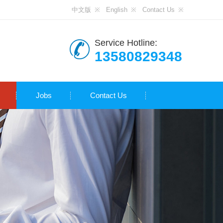
中文版
English
Contact Us
Service Hotline:
13580829348
Jobs
Contact Us