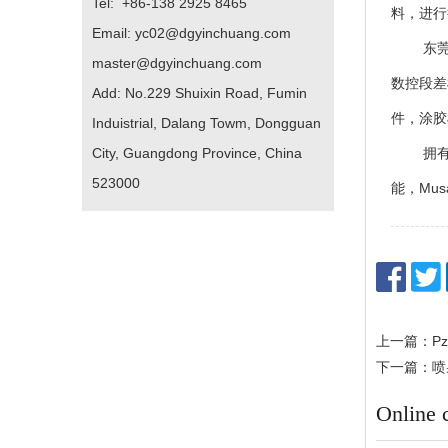
Tel: +86-138 2925 8465
料，进行
Email: yc02@dgyinchuang.com
东莞市寅
master@dgyinchuang.com
数控段差
Add: No.229 Shuixin Road, Fumin
件，涂胶
Induistrial, Dalang Towm, Dongguan
City, Guangdong Province, China
拥有成熟的
523000
能，Mu
上一篇：Pz1200
下一篇：喷
Online 