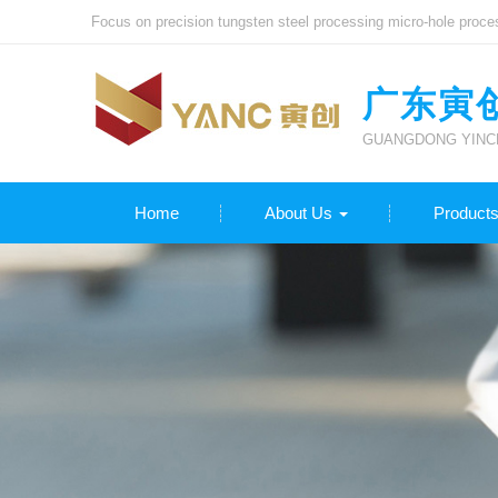
Focus on precision tungsten steel processing micro-hole proce
广东寅
GUANGDONG YINCH
Home
About Us
Product