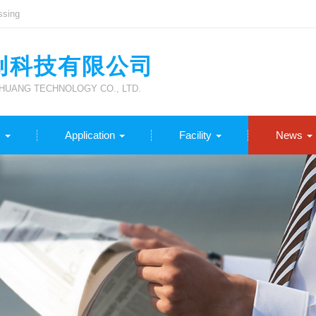
ssing
创科技有限公司
UANG TECHNOLOGY CO., LTD.
s
Application
Facility
News