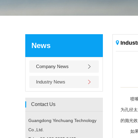
Indus
News
Company News
Industry News
喷嘴等
Contact Us
为孔径太
Guangdong Yinchuang Technology
的抛光效
Co.,Ltd.
如果只