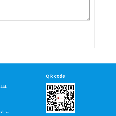
QR code
Ltd.
trial,