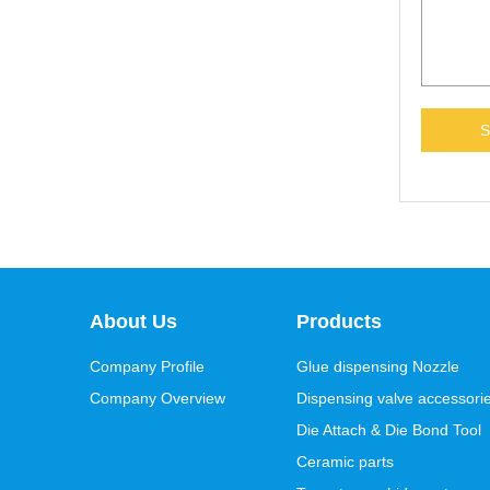
About Us
Products
Company Profile
Glue dispensing Nozzle
Company Overview
Dispensing valve accessori
Die Attach & Die Bond Tool
Ceramic parts