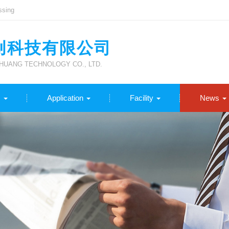
ssing
创科技有限公司
UANG TECHNOLOGY CO., LTD.
s
Application
Facility
News