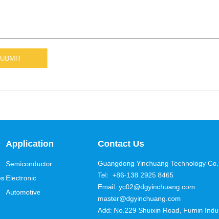
Application
Contact Us
Guangdong Yinchuang Technology Co.,
Semiconductor
Tel: +86-138 2925 8465
es
Electronic
Email: yc02@dgyinchuang.com
Automotive
master@dgyinchuang.com
Add: No.229 Shuixin Road, Fumin Induis