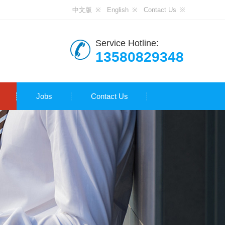
中文版
English
Contact Us
Service Hotline:
13580829348
Jobs
Contact Us