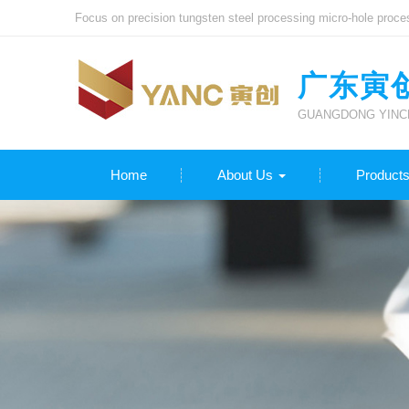
Focus on precision tungsten steel processing micro-hole proce
广东寅
GUANGDONG YINCH
Home
About Us
Product