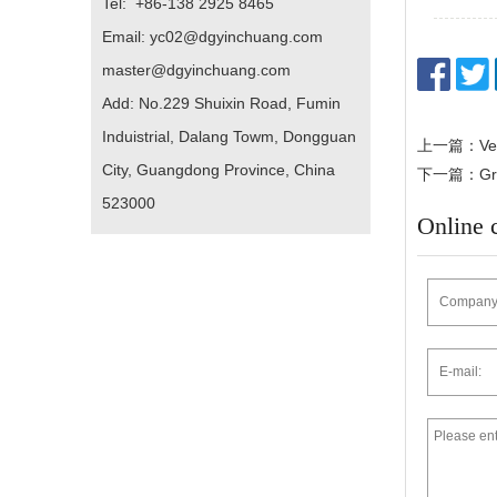
Tel: +86-138 2925 8465
Email: yc02@dgyinchuang.com
master@dgyinchuang.com
Add: No.229 Shuixin Road, Fumin
Induistrial, Dalang Towm, Dongguan
上一篇：Ve
City, Guangdong Province, China
下一篇：G
523000
Online 