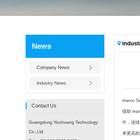
Indus
News
Company News
Industry News
marc
Contact Us
借助 m
Guangdong Yinchuang Technology
中，连续运
Co.,Ltd.
来更高的