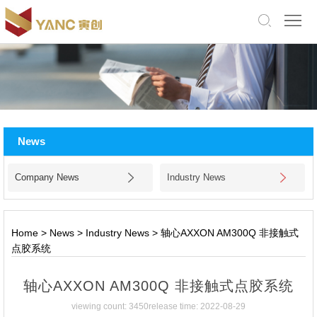
中
文
版
English
Home
About
News
Us
Products
Company News
Industry News
Application
Facility
Home
>
News
>
Industry News
>
轴心AXXON AM300Q 非接触式
点胶系统
News
轴心AXXON AM300Q 非接触式点胶系统
Jobs
viewing count: 3450
release time: 2022-08-29