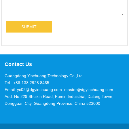
Contact Us
Guangdong Yinchuang Technology Co.,Ltd.
Tel: +86-138 2925 8465
Email: yc02@dgyinchuang.com master@dgyinchuang.com
Add: No.229 Shuixin Road, Fumin Induistrial, Dalang Towm,
Dongguan City, Guangdong Province, China 523000