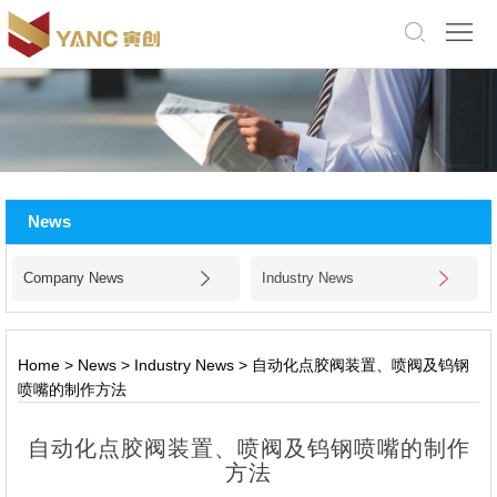
中
文
版
English
Home
About
News
Us
Products
Company News
Industry News
Application
Facility
Home
>
News
>
Industry News
>
自动化点胶阀装置、喷阀及钨钢
喷嘴的制作方法
News
自动化点胶阀装置、喷阀及钨钢喷嘴的制作
Jobs
方法