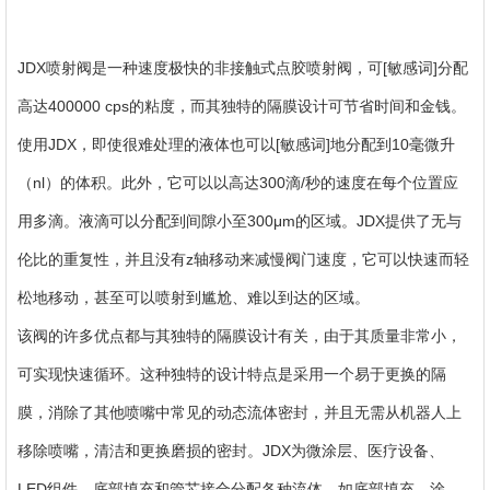
Contact
Us
JDX喷射阀是一种速度极快的非接触式点胶喷射阀，可[敏感词]分配
高达400000 cps的粘度，而其独特的隔膜设计可节省时间和金钱。
使用JDX，即使很难处理的液体也可以[敏感词]地分配到10毫微升
（nl）的体积。此外，它可以以高达300滴/秒的速度在每个位置应
用多滴。液滴可以分配到间隙小至300μm的区域。JDX提供了无与
伦比的重复性，并且没有z轴移动来减慢阀门速度，它可以快速而轻
松地移动，甚至可以喷射到尴尬、难以到达的区域。
该阀的许多优点都与其独特的隔膜设计有关，由于其质量非常小，
可实现快速循环。这种独特的设计特点是采用一个易于更换的隔
膜，消除了其他喷嘴中常见的动态流体密封，并且无需从机器人上
移除喷嘴，清洁和更换磨损的密封。JDX为微涂层、医疗设备、
LED组件、底部填充和管芯接合分配各种流体，如底部填充、涂