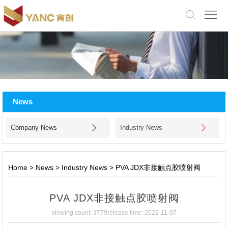
中
文
版
English
Home
About
News
Us
Products
Company News
Industry News
Application
Facility
Home
>
News
>
Industry News
>
PVA JDX非接触点胶喷射阀
News
PVA JDX非接触点胶喷射阀
Jobs
viewing count: 3779
release time: 2022-11-07