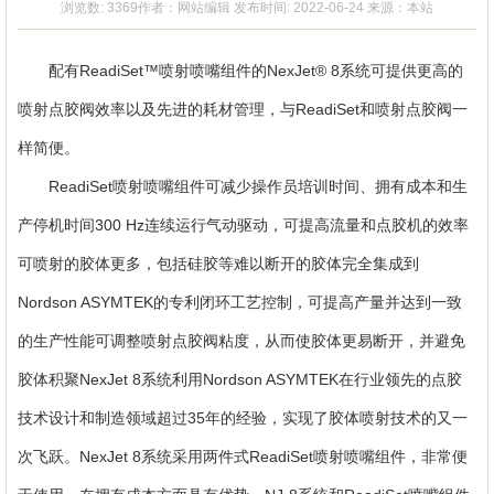
备
动
贤
联
浏览数: 3369
作者：网站编辑
发布时间: 2022-06-24
来源：本站
态
纳
系
配有ReadiSet™喷射喷嘴组件的NexJet® 8系统可提供更高的
士
我
喷射点胶阀效率以及先进的耗材管理，与ReadiSet和喷射点胶阀一
样简便。
们
ReadiSet喷射喷嘴组件可减少操作员培训时间、拥有成本和生
产停机时间300 Hz连续运行气动驱动，可提高流量和点胶机的效率
可喷射的胶体更多，包括硅胶等难以断开的胶体完全集成到
Nordson ASYMTEK的专利闭环工艺控制，可提高产量并达到一致
的生产性能可调整喷射点胶阀粘度，从而使胶体更易断开，并避免
胶体积聚NexJet 8系统利用Nordson ASYMTEK在行业领先的点胶
技术设计和制造领域超过35年的经验，实现了胶体喷射技术的又一
次飞跃。NexJet 8系统采用两件式ReadiSet喷射喷嘴组件，非常便