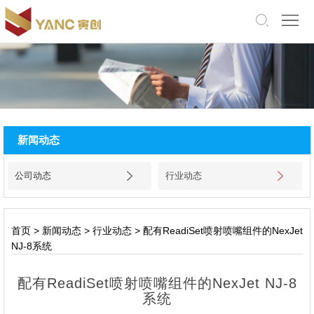
中
文
版
English
网
站
关
新闻动态
首
于
产
公司动态
行业动态
页
我
品
应
们
展
用
厂
首页
>
新闻动态
>
行业动态
>
配有ReadiSet喷射喷嘴组件的NexJet
NJ-8系统
示
领
房
新
配有ReadiSet喷射喷嘴组件的NexJet NJ-8
域
设
闻
招
系统