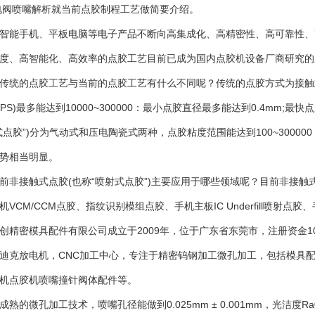
电阀喷嘴解析就当前点胶制程工艺做简要介绍。
能手机、平板电脑等电子产品不断向高集成化、高精密性、高可靠性、
度、高智能化、高效率的点胶工艺目前已成为国内点胶机设备厂商研究的
统的点胶工艺与当前的点胶工艺有什么不同呢？传统的点胶方式为接触
PS)最多能达到10000~300000：最小点胶直径最多能达到0.4mm;最
式点胶”)分为气动式和压电陶瓷式两种，点胶粘度范围能达到100~30000
势相当明显。
接触式点胶(也称“喷射式点胶”)主要应用于哪些领域呢？目前非接触
机VCM/CCM点胶、指纹识别模组点胶、手机主板IC Underfill喷射
创精密模具配件有限公司成立于2009年，位于广东省东莞市，注册资金1
迪克放电机，CNC加工中心，专注于精密钨钢加工微孔加工，包括模具
机点胶机喷嘴撞针阀体配件等。
微孔加工技术，喷嘴孔径能做到0.025mm ± 0.001mm，光洁度Ra0.2，