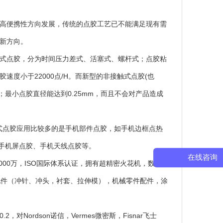
高便携性方向发展，传统的点胶工艺已不能满足现有需
新方向。
式点胶，分为时间压力差式、活塞式、螺杆式；点胶粘
快点胶速度小于22000点/H。而新型的非接触式点胶(也
0；最小点胶直径能达到0.25mm，而且不会对产品造成
式点胶应用比较多的是手机部件点胶，如手机边框点热
点胶、手机屏点胶、手机天线点胶等。
在线咨询
000万，ISO国际体系认证，拥有超精密火花机，数控段
配件（冲针、冲头，衬套、拉伸模），机械零件配件，涂
对Nordson诺信，Vermes微密斯，Fisnar飞士