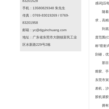
83201528
感词]压
手机：13580829348 朱先生
随着智
传真：0769-83019269 / 0769-
求，高精
83201958
到底传
邮箱：yc@dgyinchuang.com
地址：广东省东莞市大朗镇富民工业
度范围(C
区水新路229号2栋
称“喷射
刮碰，优
那目前非
熔胶、手
东莞市寅
差机，沙
胶机灌胶
拥有成熟的