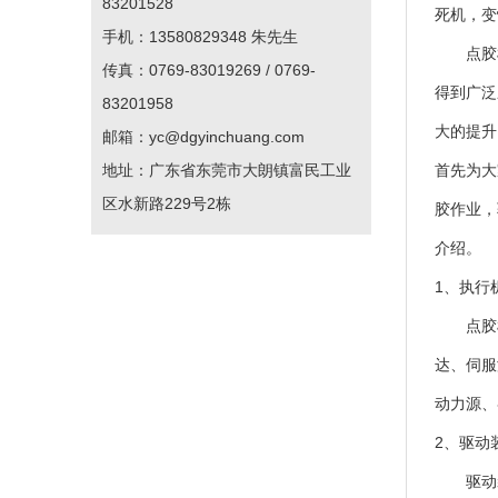
83201528
死机，变
手机：13580829348 朱先生
点胶机
传真：0769-83019269 / 0769-
得到广泛
83201958
大的提升
邮箱：yc@dgyinchuang.com
地址：广东省东莞市大朗镇富民工业
首先为大
区水新路229号2栋
胶作业，
介绍。
1、执行
点胶机
达、伺服
动力源、
2、驱动
驱动装