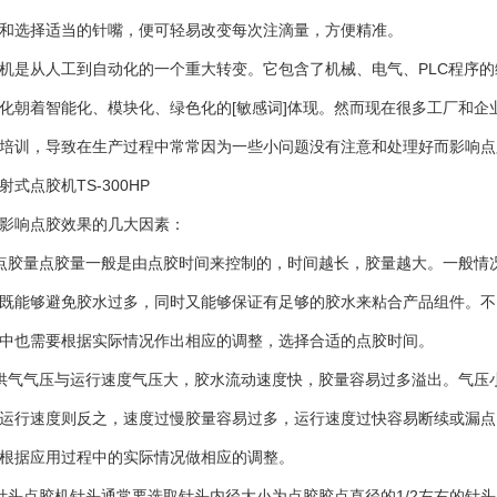
和选择适当的针嘴，便可轻易改变每次注滴量，方便精准。
是从人工到自动化的一个重大转变。它包含了机械、电气、PLC程序的
化朝着智能化、模块化、绿色化的[敏感词]体现。然而现在很多工厂和
培训，导致在生产过程中常常因为一些小问题没有注意和处理好而影响点
式点胶机TS-300HP
影响点胶效果的几大因素：
胶量点胶量一般是由点胶时间来控制的，时间越长，胶量越大。一般情况
既能够避免胶水过多，同时又能够保证有足够的胶水来粘合产品组件。不
中也需要根据实际情况作出相应的调整，选择合适的点胶时间。
气气压与运行速度气压大，胶水流动速度快，胶量容易过多溢出。气压小
运行速度则反之，速度过慢胶量容易过多，运行速度过快容易断续或漏点
根据应用过程中的实际情况做相应的调整。
点胶机针头通常要选取针头内径大小为点胶胶点直径的1/2左右的针头