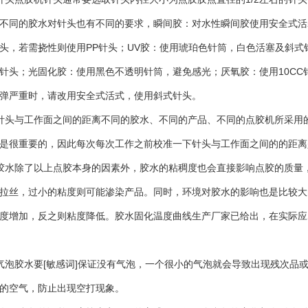
的胶水对针头也有不同的要求，瞬间胶：对水性瞬间胶使用安全式活塞及
头，若需挠性则使用PP针头；UV胶：使用琥珀色针筒，白色活塞及斜
针头；光固化胶：使用黑色不透明针筒，避免感光；厌氧胶：使用10CC
弹严重时，请改用安全式活式，使用斜式针头。
头与工作面之间的距离不同的胶水、不同的产品、不同的点胶机所采用的
是很重要的，因此每次每次工作之前校准一下针头与工作面之间的的距离
水除了以上点胶本身的因素外，胶水的粘稠度也会直接影响点胶的质量，
拉丝，过小的粘度则可能渗染产品。同时，环境对胶水的影响也是比较大的
度增加，反之则粘度降低。胶水固化温度曲线生产厂家已给出，在实际应
胶水要[敏感词]保证没有气泡，一个很小的气泡就会导致出现残次品
的空气，防止出现空打现象。