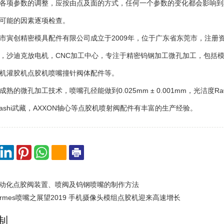
项参数的调整，应按由点及面的方式，任何一个参数的变化都会影响到
可能的因素逐项检查。
创精密模具配件有限公司成立于2009年，位于广东省东莞市，注册资金
，沙迪克放电机，CNC加工中心，专注于精密钨钢加工微孔加工，包括
机灌胶机点胶机喷嘴撞针阀体配件等。
微孔加工技术，喷嘴孔径能做到0.025mm ± 0.001mm，光洁度Ra0.2，
sashi武藏，AXXON轴心等点胶机喷射阀配件有丰富的生产经验。
动化点胶阀装置、喷阀及钨钢喷嘴的制作方法
ermes喷嘴之展望2019 手机摄像头模组点胶机迎来高速增长
制