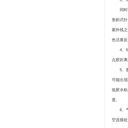
同时不同
形斜式针
紫外线之
色活塞反
4、针
点胶距离
5、胶
可能出现
低胶水粘
度。
6、气泡
空连接处