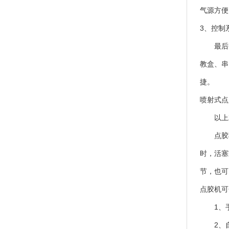
气源方便
3、控制
最后要
教盒、串
捷。
喷射式点
以上就
点胶机
时，活塞
节，也可
点胶机可
1、手
2、自动