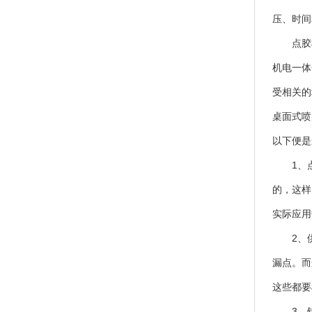
压、时间
点胶机
机电一体
受相关的
桌面式喷射
以下便是
1、点
的，这样
实际应用
2、供
漏点。而
这些都要
3、针头