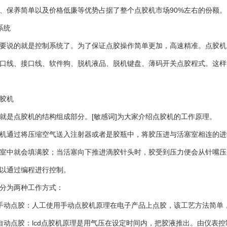
、保养简单以及价格低廉等优势占据了整个点胶机市场90%左右的份额。
系统
说的就是控制系统了。为了保证点胶操作简单更加，高速精准。点胶机
口线、接口线、软件狗、脱机液品、脱机键盘、薄码开关点胶程式。这样
胶机
是点胶机的结构组成部分。[敏感词]为大家介绍点胶机的工作原理。
通过将压缩空气送入注射器或者是胶瓶中，将胶压进与活塞室相连的进
室中就会填满胶；当活塞向下推进滴胶针头时，胶受到压力便会从针嘴压
以通过编程进行控制。
分为两种工作方式：
动点胶：人工使用手动点胶机原理在电子产品上点胶，该工艺方法简单，
点胶：lcd点胶机原理是用气压在设定时间内，把胶液推出。由仪表控