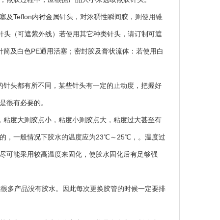
Teflon内衬金属针头，对浓稠性瞬间胶，则使用锥
式针头（可遮紫外线）若使用其它种类针头，请订制可遮
针筒及白色PE通用活塞；密封胶及膏状流体：若使用白
针头都有所不同，某些针头有一定的止动度，把握好
是很有必要的。
粘度大则胶点小，粘度小则胶点大，粘度过大甚至有
，一般情况下胶水的温度应为23℃～25℃，。温度过
尽可能采用较高温度来固化，使胶水固化后有足够强
或很多产品没有胶水。因此每次更换胶管的时候一定要排