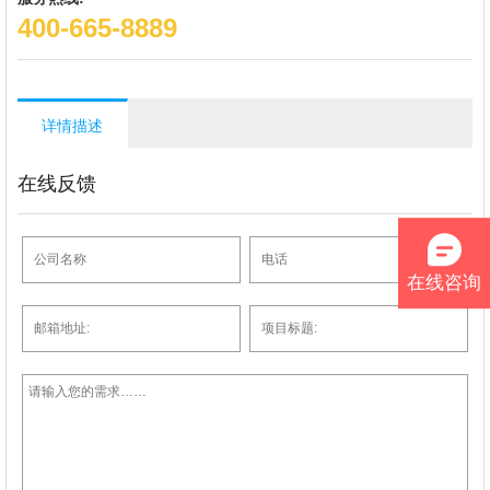
400-665-8889
详情描述
在线反馈
在线咨询