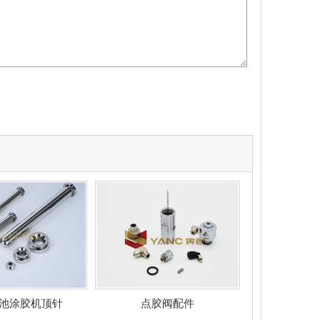
池涂胶机顶针
点胶阀配件