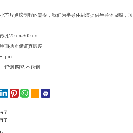
小芯片点胶制程的需要，我们为半导体封装提供半导体吸嘴，顶
20µm-600µm
面抛光保证真圆度
1μm
钨钢 陶瓷 不锈钢
有了
有了